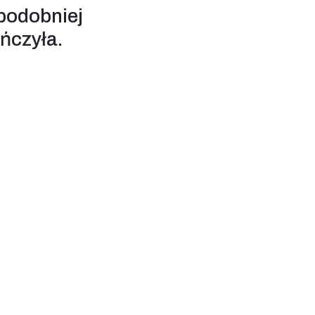
podobniej
ończyła.