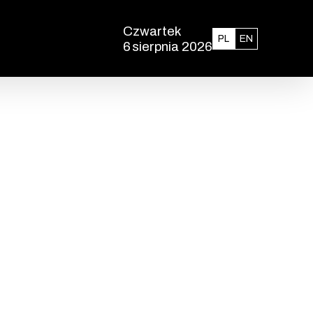
Czwartek
Polski
English
PL
EN
6
sierpnia 2026