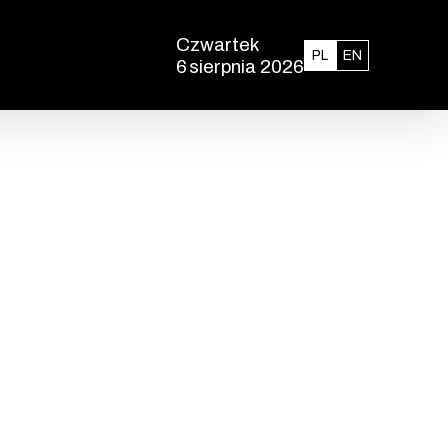
Czwartek
Polski
English
PL
EN
6
sierpnia 2026