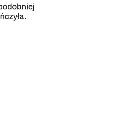
podobniej
ończyła.