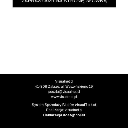
ZAPRASZAMY NA STRONĘ GŁÓWNĄ
Informacje o instytucji
Visualnet.pl
41-808 Zabrze, ul. Wyszyńskiego 19
poczta@visualnet.pl
www.visualnet.pl
Informacje o systemie
System Sprzedaży Biletów
visualTicket
(otwiera się w nowej karcie)
Realizacja: visualnet.pl
(otwiera się w nowej karcie)
Deklaracja dostępności