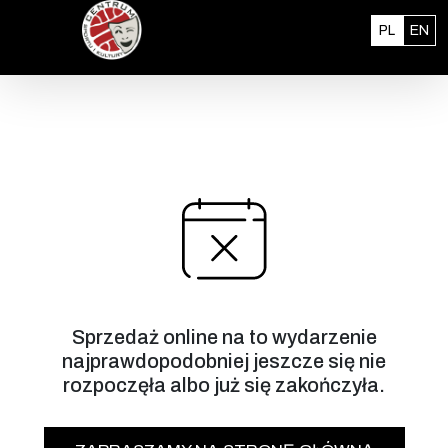
Przejdź do treści
Polski
En
PL
EN
Sprzedaż online na to wydarzenie
najprawdopodobniej jeszcze się nie
rozpoczęła albo już się zakończyła.