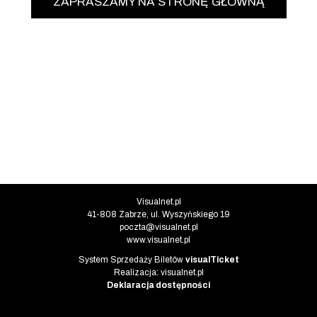
ZAPRASZAMY NA STRONĘ GŁÓWNĄ
Informacje o instytucji
Visualnet.pl
41-808 Zabrze, ul. Wyszyńskiego 19
poczta@visualnet.pl
www.visualnet.pl
Informacje o systemie
System Sprzedaży Biletów
visualTicket
(otwiera się w nowej karcie)
Realizacja: visualnet.pl
(otwiera się w nowej karcie)
Deklaracja dostępności