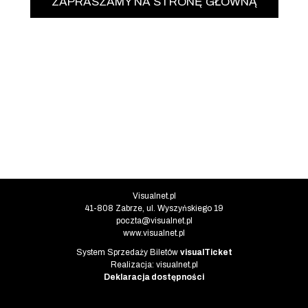
ZAPRASZAMY NA STRONĘ GŁÓWNĄ
Informacje o instytucji
Visualnet.pl
41-808 Zabrze, ul. Wyszyńskiego 19
poczta@visualnet.pl
www.visualnet.pl
Informacje o systemie
System Sprzedaży Biletów
visualTicket
(otwiera się w nowej karcie)
Realizacja: visualnet.pl
(otwiera się w nowej karcie)
Deklaracja dostępności