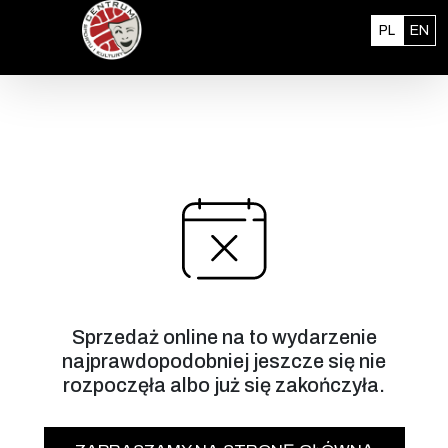
Przejdź do treści
Polski
En
PL
EN
Sprzedaż online na to wydarzenie
najprawdopodobniej jeszcze się nie
rozpoczęła albo już się zakończyła.